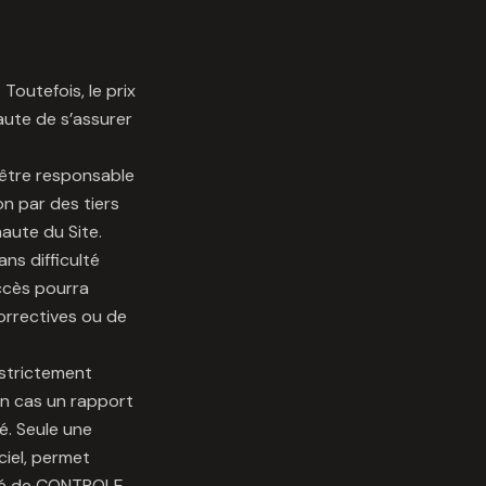
 Toutefois, le prix
naute de s’assurer
être responsable
on par des tiers
naute du Site.
s difficulté
accès pourra
orrectives ou de
 strictement
un cas un rapport
é. Seule une
ciel, permet
lité de CONTROLE