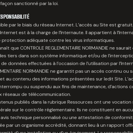
açon sanctionné par la loi.
ESPONSABILITÉ
ble par le biais du réseau Internet. L’accès au Site est gratuit.
Internet est à la charge de l’Internaute. Il appartient à l’Inter
e protection adéquate contre les virus informatiques.
onnaît que CONTROLE REGLEMENTAIRE NORMANDIE ne saurait 
 des tiers dans son système informatique et/ou de l’intercepti
de données effectuées à l’occasion de l’utilisation par l’Inter
NTAIRE NORMANDIE ne garantit pas un accès continu ou san
 et au contenu des informations présentées sur ledit Site. L’
terrompu ou suspendu aux fins de maintenance, d’actions c
aux réseaux de télécommunication.
ontenus publiés dans la rubrique Ressources ont une vocation
érale sur le contrôle réglementaire. Ils ne constituent en auc
n avis technique personnalisé ou une attestation de conformit
sée par un organisme accrédité, donnant lieu à un rapport offi
formité d’une installation ou d’un équipement. La responsabi