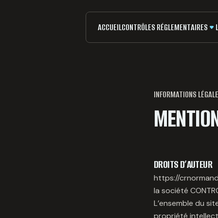
Aller au contenu
ACCUEIL
CONTRÔLES RÉGLEMENTAIRES
INFORMATIONS LÉGAL
MENTION
DROITS D’AUTEUR
https://crnormand
la société CONT
L’ensemble du site 
propriété intellec