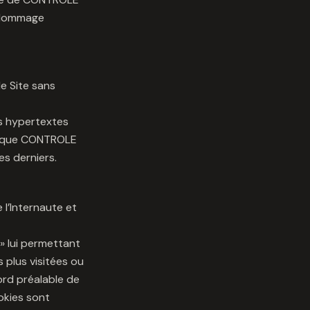
 dommage
le Site sans
ns hypertextes
ns que CONTROLE
s derniers.
 l’Internaute et
 lui permettant
 plus visitées ou
ord préalable de
ookies sont