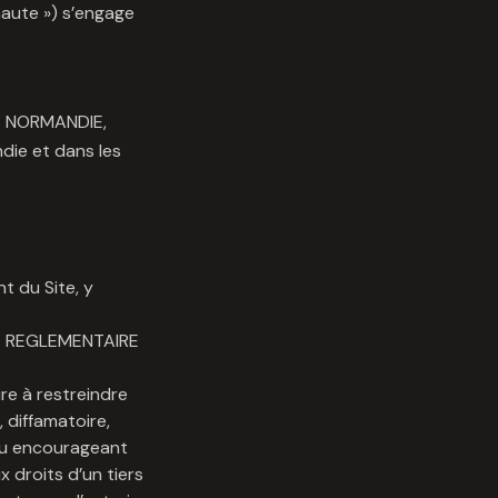
rnaute ») s’engage
RE NORMANDIE,
die et dans les
t du Site, y
OLE REGLEMENTAIRE
ure à restreindre
, diffamatoire,
 ou encourageant
x droits d’un tiers