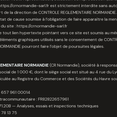
ttps://crnormandie-sarl.fr est strictement interdite sans auto
part de la direction de CONTROLE REGLEMENTAIRE NORMANDIE.
état de cause soumise à l’obligation de faire apparaître la ment
e du site : https://crnormandie-sarl.fr
e tout lien hypertexte pointant vers ce site est soumis au m
 éléments graphiques utilisés sans le consentement de CON
MANDIE pourront faire l’objet de poursuites légales.
EMENTAIRE NORMANDIE
(CR Normandie), société à responsab
social de 1 000 €, dont le siège social est situé au 4 rue du L
riculée au Registre du Commerce et des Sociétés du Havre so
22 657 961 00014
tracommunautaire : FR82822657961
71.20B — Analyses, essais et inspections techniques
 78 13 75