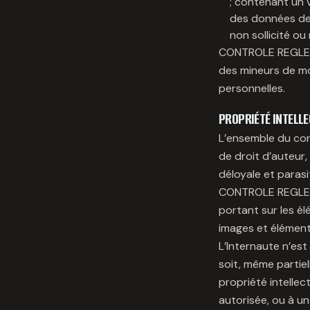
; contenant un v
des données de 
non sollicité ou
CONTROLE REGLEME
des mineurs de mo
personnelles.
PROPRIÉTÉ INTELL
L’ensemble du con
de droit d’auteur
déloyale et parasi
CONTROLE REGLEMEN
portant sur les él
images et élément
L’Internaute n’est
soit, même partiel
propriété intelle
autorisée, ou à u