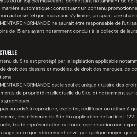
irus ou un logiciel malveillant, permettant notamment de coll
manière automatique ; constituant un contenu promotionnel 
 non autorisé tel que, mais sans s’y limiter, un spam, une chaîne
NTAIRE NORMANDIE ne saurait être responsable de l’utilisat
ins de 15 ans ayant notamment conduit à la collecte de leu
ECTUELLE
tenu du Site est protégé par la législation applicable notam
, de droit des dessins et modèles, de droit des marques, de 
tisme.
TAIRE NORMANDIE est le seul et unique titulaire des droits
éments de propriété intellectuelle du Site, et notamment sur le
s graphiques.
 pas autorisé à reproduire, exploiter, rediffuser ou utiliser à q
lement, des éléments du Site. En application de l’article L.12
ctuelle, toute représentation ou toute reproduction non exp
n usage autre que strictement privé, par quelque moyen que ce