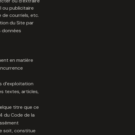
ecter ou d’extraire
ou publicitaire
 de courriels, etc.
ion du Site par
rs données
ment en matière
concurrence
 d’exploitation
s textes, articles,
uelque titre que ce
2-4 du Code de la
ressément
 soit, constitue