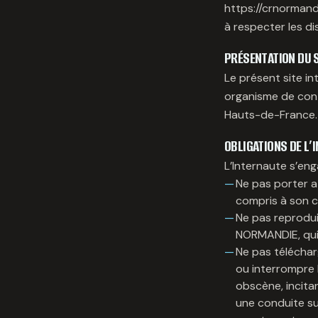
https://crnormandie
à respecter les d
PRÉSENTATION DU S
Le présent site 
organisme de cont
Hauts-de-France.
OBLIGATIONS DE L’
L’Internaute s’eng
Ne pas porter a
compris à son c
Ne pas reprodu
NORMANDIE, qui e
Ne pas télécharg
ou interrompre l
obscène, incitan
une conduite sus