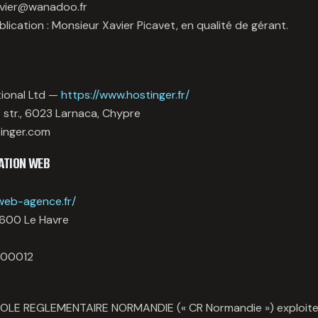
xavier@wanadoo.fr
blication : Monsieur Xavier Picavet, en qualité de gérant.
tional Ltd —
https://www.hostinger.fr/
 str., 6023 Larnaca, Chypre
inger.com
ATION WEB
web-agence.fr/
76600 Le Havre
200012
OLE REGLEMENTAIRE NORMANDIE (« CR Normandie ») exploite l