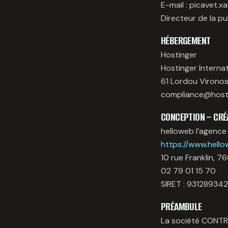
E-mail : picavet.
Directeur de la pu
HÉBERGEMENT
Hostinger
Hostinger Interna
61 Lordou Vironos
compliance@host
CONCEPTION – CRÉ
helloweb l’agence
https://www.hello
10 rue Franklin, 
02 79 01 15 70
SIRET : 93128934
PRÉAMBULE
La société CONTR