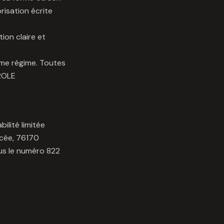
risation écrite
ion claire et
ême régime. Toutes
TROLE
ilité limitée
ycée, 76170
us le numéro 822