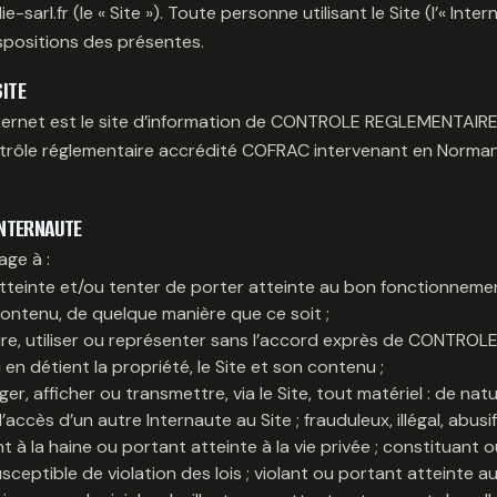
-sarl.fr (le « Site »). Toute personne utilisant le Site (l’« Inte
ispositions des présentes.
ITE
internet est le site d’information de CONTROLE REGLEMENTAI
rôle réglementaire accrédité COFRAC intervenant en Norman
INTERNAUTE
age à :
tteinte et/ou tenter de porter atteinte au bon fonctionnemen
ontenu, de quelque manière que ce soit ;
ire, utiliser ou représenter sans l’accord exprès de CONTR
n détient la propriété, le Site et son contenu ;
er, afficher ou transmettre, via le Site, tout matériel : de nat
’accès d’un autre Internaute au Site ; frauduleux, illégal, abusif
t à la haine ou portant atteinte à la vie privée ; constituant
ceptible de violation des lois ; violant ou portant atteinte au