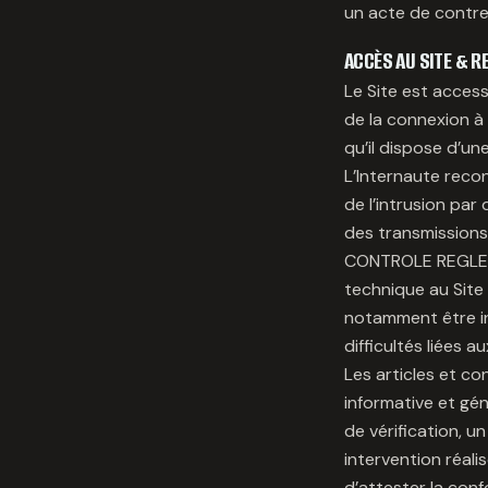
un acte de contref
ACCÈS AU SITE & R
Le Site est accessi
de la connexion à 
qu’il dispose d’un
L’Internaute rec
de l’intrusion par
des transmissions 
CONTROLE REGLEME
technique au Site
notamment être in
difficultés liées 
Les articles et c
informative et gén
de vérification, u
intervention réali
d’attester la con